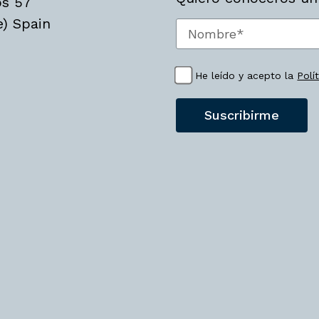
os 57
e) Spain
He leído y acepto la
Polí
Suscribirme