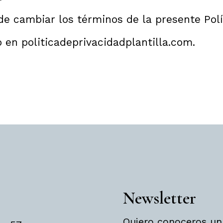
o de cambiar los términos de la presente Po
do en
politicadeprivacidadplantilla.com
.
Newsletter
Quiero conoceros un